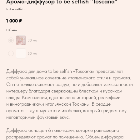
Арома-диффузор to be selfish "Toscana"
to be selfish
1 000
₽
Объём
30 мл
50 мл
Диффузор для дома to be selfish «Toscana» представляет
собой уникальное сочетание итальянского стиля и аромата.
Он не только освежает воздух, но и добавляет изысканности
интерьеру благодаря сверкающим блесткам и кусочкам
слюды. Композиция, вдохновлена историей, рельефами
и виноградниками итальянской Тосканы. В сердце
аромата — дуэт муската и изабеллы, который придает ему
неповторимый фруктовый вкус.
Диффузор оснащен 6 палочками, которые равномерно
распределяют аромат по помещению. Объем диффузора