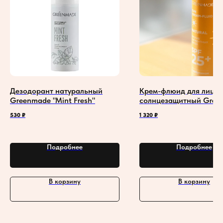
Дезодорант натуральный
Крем-флюид для лица
Greenmade "Mint Fresh"
солнцезащитный Gree
SPF 25 "Защита и пита
530
₽
1 320
₽
арбутином
Подробнее
Подробнее
В корзину
В корзину