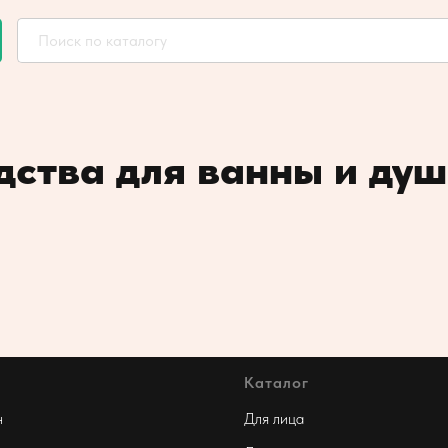
дства для ванны и ду
Каталог
н
Для лица