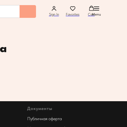
Sign In
Favorites
Cart
Menu
ша
Документы
Публичная оферта