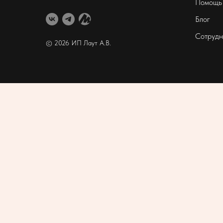
Помощь
Блог
Сотрудн
© 2026 ИП Лаут А
.В.