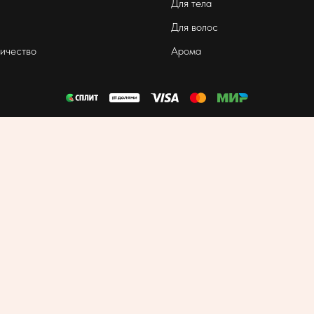
Для тела
Для волос
ичество
Арома