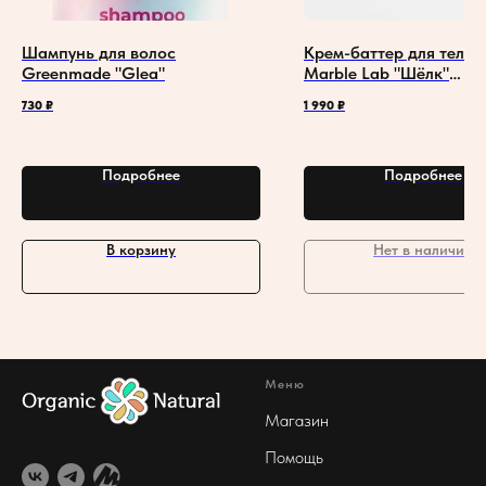
Шампунь для волос
Крем-баттер для тела и
Greenmade "Glea"
Marble Lab "Шёлк"
увлажняющий
730
₽
1 990
₽
Подробнее
Подробнее
В корзину
Нет в наличии
Меню
Магазин
Помощь