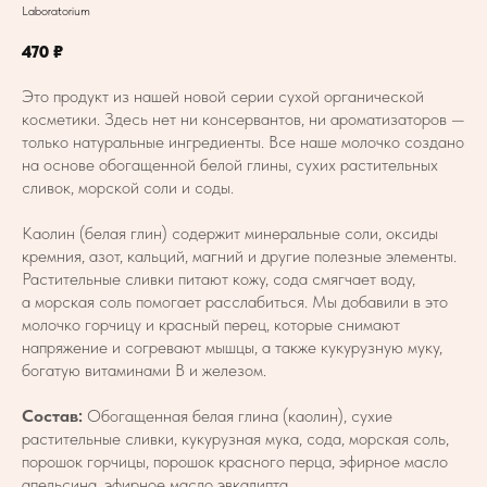
Laboratorium
470
₽
Это продукт из нашей новой серии сухой органической
косметики. Здесь нет ни консервантов, ни ароматизаторов —
только натуральные ингредиенты. Все наше молочко создано
на основе обогащенной белой глины, сухих растительных
сливок, морской соли и соды.
Каолин (белая глин) содержит минеральные соли, оксиды
кремния, азот, кальций, магний и другие полезные элементы.
Растительные сливки питают кожу, сода смягчает воду,
а морская соль помогает расслабиться. Мы добавили в это
молочко горчицу и красный перец, которые снимают
напряжение и согревают мышцы, а также кукурузную муку,
богатую витаминами В и железом.
Состав:
Обогащенная белая глина (каолин), сухие
растительные сливки, кукурузная мука, сода, морская соль,
порошок горчицы, порошок красного перца, эфирное масло
апельсина, эфирное масло эвкалипта.