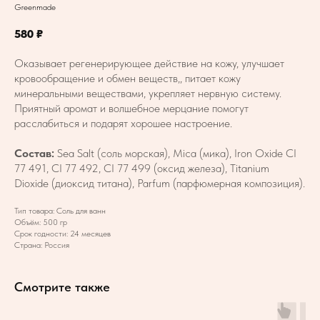
Greenmade
580
₽
Оказывает регенерирующее действие на кожу, улучшает
кровообращение и обмен веществ,, питает кожу
минеральными веществами, укрепляет нервную систему.
Приятный аромат и волшебное мерцание помогут
расслабиться и подарят хорошее настроение.
Состав:
Sea Salt (соль морская), Mica (мика), Iron Oxide CI
77 491, CI 77 492, CI 77 499 (оксид железа), Titanium
Dioxide (диоксид титана), Parfum (парфюмерная композиция).
Тип товара: Соль для ванн
Объём: 500 гр
Срок годности: 24 месяцев
Страна: Россия
Смотрите также