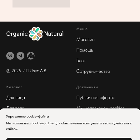
Меню
Магазин
Помощь
Блог
© 2026 ИП Лаут А
.В.
Сотрудничество
Каталог
Документы
Для лица
Публичная оферта
Для тела
Мы используем cookies
Управление cookie-файлы
Для волос
Реквизиты
Мы используем
cookie-файлы
для обеспечения наилучшего взаимодействия с
Арома
Политика
сайтом.
конфиденциальности