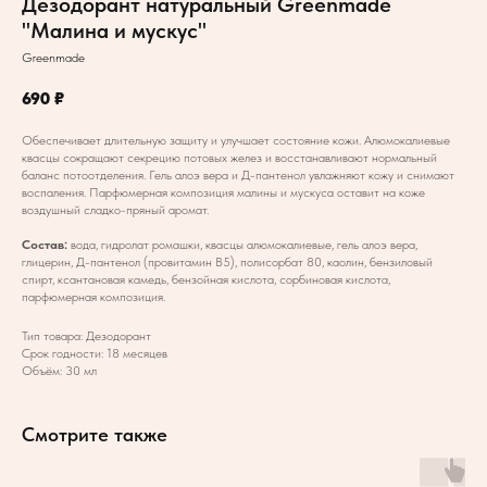
Дезодорант натуральный Greenmade
"Малина и мускус"
Greenmade
690
₽
Обеспечивает длительную защиту и улучшает состояние кожи. Алюмокалиевые
квасцы сокращают секрецию потовых желез и восстанавливают нормальный
баланс потоотделения. Гель алоэ вера и Д-пантенол увлажняют кожу и снимают
воспаления. Парфюмерная композиция малины и мускуса оставит на коже
воздушный сладко-пряный аромат.
Состав:
вода, гидролат ромашки, квасцы алюмокалиевые, гель алоэ вера,
глицерин, Д-пантенол (провитамин В5), полисорбат 80, каолин, бензиловый
спирт, ксантановая камедь, бензойная кислота, сорбиновая кислота,
парфюмерная композиция.
Тип товара: Дезодорант
Срок годности: 18 месяцев
Объём: 30 мл
Смотрите также