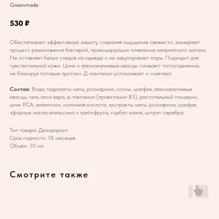
Greenmade
530
₽
Обеспечивает эффективную защиту, сохраняя ощущение свежести, замедляет
процесс размножения бактерий, провоцирующих появление неприятного запаха.
Не оставляет белых следов на одежде и не закупоривает поры. Подходит для
чувствительной кожи. Цинк и алюмокалиевые квасцы снижают потоотделение,
не блокируя потовые протоки. Д-пантенол успокаивает и смягчает.
Состав:
Вода, гидролаты мяты, розмарина, сосны, шалфея, алюмокалиевые
квасцы, гель алоэ вера, д-пантенол (провитамин В5), растительный глицерин,
цинк РСА, аллантоин, молочная кислота, экстракты мяты, розмарина, шалфея,
эфирные масла апельсина и грейпфрута, сорбат калия, цитрат серебра.
Тип товара: Дезодорант
Срок годности: 18 месяцев
Объём: 30 мл
Смотрите также