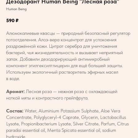
Дезодорант Human Being "Лесная роза"
Human Being
590
₽
Алюмокалиевые квасцы — природный безопасный регулятор
потоотделения. Алоэ-вера концентрат для успокоения
раздражённой кожи. Цитрат серебра для уничтожения
бактерий, чья жизнедеятельность и вызывает неприятный
запах. Добавили дезодорирующий антимикробный
компонент этилгексилглицерин для ещё большей защиты.
Используем экологичный растворитель эфирных масел
в воде.
Аромат:
Лесная роза — нежная роза с охлаждающей
ноткой мяты и контрастного грейпфрута.
Состав:
Water, Aluminium Potassium Sulphate, Aloe Vera
Concentrate, Polyglyceryl-4 Caprate, Glycerin, Lactobacillus
Lysate, Propionibacterium Lysate, Silver Citrate, Parfum, Citrus
paradisi essential oil, Menta Spicata essential oil, sodium
hydroxide.