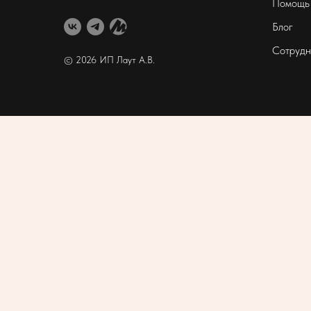
Помощь
Блог
Сотрудн
© 2026 ИП Лаут А
.В.