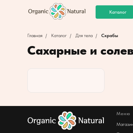
Каталог
Главная
/
Каталог
/
Для тела
/
Скрабы
Сахарные и солев
Меню
Магази