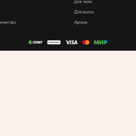
Для тела
Для волос
ичество
Арома