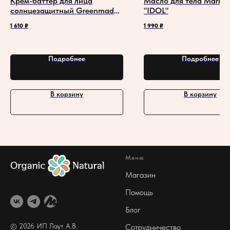
Крем-баттер для лица
Масло для тела Marble
солнцезащитный Greenmade
"IDOL"
SPF 40 "Защита и питание" с
1 610
₽
1 990
₽
маслом авокадо
Подробнее
Подробнее
В корзину
В корзину
Меню
Магазин
Помощь
Блог
© 2026 ИП Лаут А
.В.
Сотрудничество