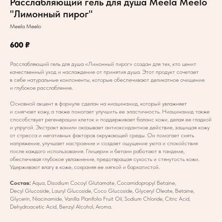
Расслабляющий гель для душа Meela Meelo
"Лимонный пирог"
Meela Meelo
600
₽
Расслабляющий гель для душа «Лимонный пирог» создан для тех, кто ценит
качественный уход и наслаждение от принятия душа. Этот продукт сочетает
в себе натуральные компоненты, которые обеспечивают деликатное очищение
и глубокое расслабление.
Основной акцент в формуле сделан на ниацинамид, который увлажняет
и смягчает кожу, а также помогает улучшить ее эластичность. Ниацинамид также
способствует регенерации клеток и поддерживает баланс кожи, делая ее гладкой
и упругой. Экстракт ванили оказывает антиоксидантное действие, защищая кожу
от стресса и негативных факторов окружающей среды. Он помогает снять
напряжение, улучшает настроение и создает ощущение уюта и спокойствия
после каждого использования. Глицерин и бетаин работают в тандеме,
обеспечивая глубокое увлажнение, предотвращая сухость и стянутость кожи.
Удерживают влагу в коже, сохраняя ее мягкой и бархатистой.
Состав:
Aqua, Disodium Cocoyl Glutamate, Cocamidopropyl Betaine,
Decyl Glucoside, Lauryl Glucoside, Coco Glucoside, Glyceryl Oleate, Betaine,
Glycerin, Niacinamide, Vanilla Planifolia Fruit Oil, Sodium Chloride, Citric Acid,
Dehydroacetic Acid, Benzyl Alcohol, Aroma.