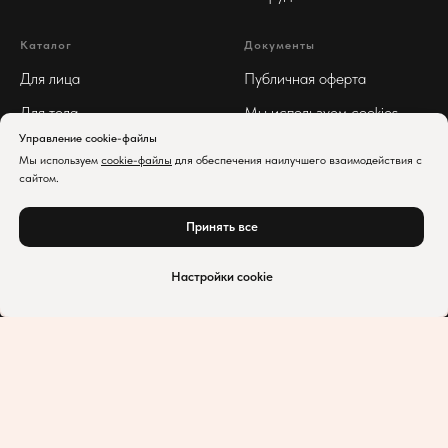
Каталог
Документы
Для лица
Публичная оферта
Для тела
Мы используем cookies
Управление cookie-файлы
Для волос
Реквизиты
Мы используем
cookie-файлы
для обеспечения наилучшего взаимодействия с
Арома
Политика
сайтом.
конфиденциальности
Принять все
Нет в наличии
Настройки cookie