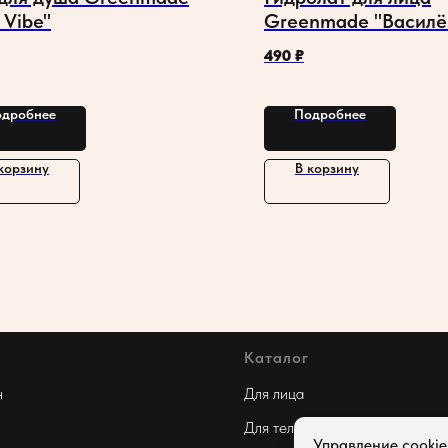
 Vibe"
Greenmade "Василё
490
₽
дробнее
Подробнее
корзину
В корзину
Каталог
н
Для лица
Для тела
Управление cooki