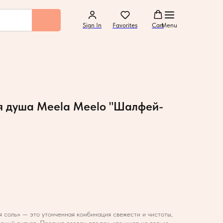
Sign In
Favorites
Cart
Menu
 душа Meela Meelo "Шалфей-
соль» — это утонченная комбинация свежести и чистоты,