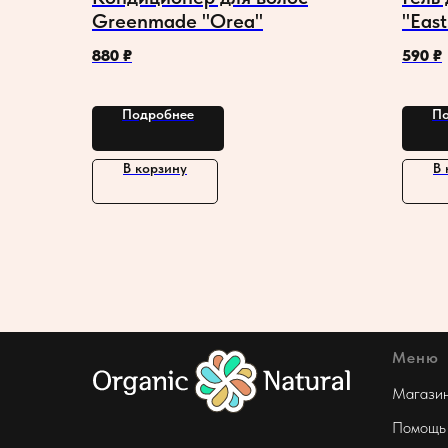
Greenmade "Orea"
"East
880
₽
590
₽
Подробнее
По
В корзину
В 
Меню
Магази
Помощь