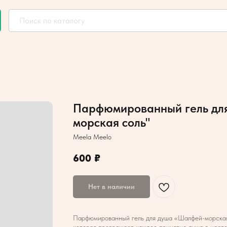
Парфюмированный гель для
морская соль"
Meela Meelo
600
₽
Нет в наличии
Парфюмированный гель для душа «Шалфей-морская 