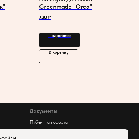
к"
Greenmade "Orea"
730
₽
Подробнее
В корзину
Документы
Публичная оферта
Мы используем cookies
e-файлы