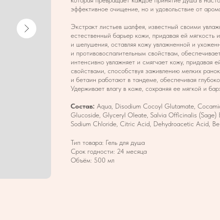
которая превращает каждое принятие душа в настоя
эффективное очищение, но и удовольствие от аром
Экстракт листьев шалфея, известный своими увла
естественный барьер кожи, придавая ей мягкость 
и шелушения, оставляя кожу увлажненной и ухожен
и противовоспалительным свойствам, обеспечивает
интенсивно увлажняет и смягчает кожу, придавая 
свойствами, способствуя заживлению мелких ранок
и бетаин работают в тандеме, обеспечивая глубоко
Удерживает влагу в коже, сохраняя ее мягкой и бар
Состав:
Aqua, Disodium Cocoyl Glutamate, Cocamido
Glucoside, Glyceryl Oleate, Salvia Officinalis (Sage) 
Sodium Chloride, Citric Acid, Dehydroacetic Acid, Be
Тип товара: Гель для душа
Срок годности: 24 месяца
Объём: 500 мл