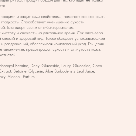
щий ритуал. Продукт создан для тех, кто ищет не только
ата.
жняющими и защитными свойствами, помогает восстановить
и гладкость. Способствует уменьшению сухости
ной. Благодаря своим антибактериальным
 чистоту и свежесть на длительное время. Сок алоэ-вера
ей свежий и здоровый вид. Также обладает успокаивающими
 и раздражений, обеспечивая комплексный уход. Глицерин
е увлажнение, предотвращая сухость и стянутость кожи.
хатистой.
propyl Betaine, Decyl Glucoside, Lauryl Glucoside, Coco
Extract, Betaine, Glycerin, Aloe Barbadensis Leaf Juice,
nzyl Alcohol, Parfum.