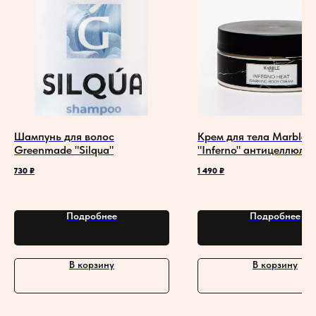
Шампунь для волос
Крем для тела Marble 
Greenmade "Silqua"
"Inferno" антицеллюли
разогревающим эффек
730
₽
1 490
₽
Подробнее
Подробнее
В корзину
В корзину