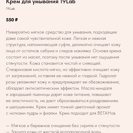
Крем для умывания 19Lab
19Lab
550
₽
Невероятно мягкое средство для умывания, подходящее
даже самой чувствительной коже. Легкая и нежная
структура, напоминающая суфле, деликатно очищает кожу
лица от остатков себума и следов макияжа. Основа крема
состоит из масел, поэтому после умывания нет ощущения
стянутости. Кожа становится чистой и сияющей.
Стеариновая кислота мягко, но эффективно очищает кожу
от загрязнений, оставляя ее нежной и гладкой. Гидролат
розы увлажняет кожу и предупреждает ее обезвоживание,
обладает антисептическим эффектом. Масла миндаля
и зародышей пшеницы дарят коже питание, повышают
ее эластичность, не дают образовываться раздражениям
и шелушениям. Крем имеет тонкий цветочный аромат
с нотками пудры и фиалки. Крем подходит для ВЕГАНов
— Мягкое и бережное очищение без скрипа и стянутости.
— Защита кожи от жесткой водопроводной воды.