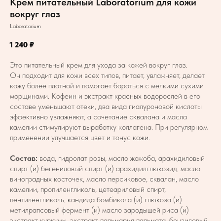
Крем питательный Laboratorium для кожи
вокруг глаз
Laboratorium
1 240
₽
Это питательный крем для ухода за кожей вокруг глаз.
Он подходит для кожи всех типов, питает, увлажняет, делает
кожу более плотной и помогает бороться с мелкими сухими
морщинами. Кофеин и экстракт красных водорослей в его
составе уменьшают отеки, два вида гиалуроновой кислоты
эффективно увлажняют, а сочетание сквалана и масла
камелии стимулируют выработку коллагена. При регулярном
применении улучшается цвет и тонус кожи.
Состав:
вода, гидролат розы, масло жожоба, арахидиловый
спирт (и) бегениловый спирт (и) арахидилглюкозид, масло
виноградных косточек, масло персиковое, сквалан, масло
камелии, пропиленгликоль, цетеариловый спирт,
пентиленгликоль, кандида бомбикола (и) глюкоза (и)
метилрапсовый фермент (и) масло зародышей риса (и)
экстракт куркумы, экстракт пальмария пальмата, бензиловый