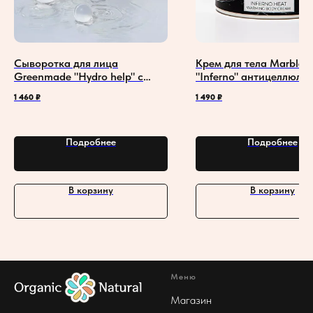
Сыворотка для лица
Крем для тела Marble 
Greenmade "Hydro help" с
"Inferno" антицеллюли
гиалуроновой кислотой и
разогревающим эффек
1 460
₽
1 490
₽
витамином С
Подробнее
Подробнее
В корзину
В корзину
Меню
Магазин