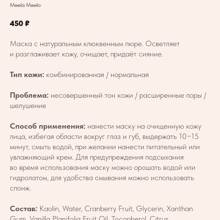
Meela Meelo
450
₽
Маска с натуральным клюквенным пюре. Осветляет
и разглаживает кожу, очищает, придаёт сияние.
Тип кожи:
комбинированная / нормальная
Проблема:
несовершенный тон кожи / расширенные поры /
шелушение
Способ применения:
нанести маску на очищенную кожу
лица, избегая области вокруг глаз и губ, выдержать 10−15
минут, смыть водой, при желании нанести питательный или
увлажняющий крем. Для предупреждения подсыхания
во время использования маску можно орошать водой или
гидролатом, для удобства смывания можно использовать
спонж.
Состав:
Kaolin, Water, Cranberry Fruit, Glycerin, Xanthan
Gum, Vanilla Planifolia Fruit Oil, Tocopherol, Citrus