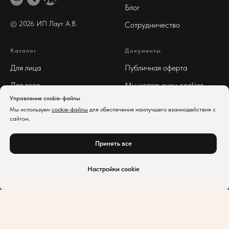
Блог
© 2026 ИП Лаут А
.В.
Сотрудничество
Каталог
Документы
Для лица
Публичная оферта
Для тела
Мы используем cookies
Управление cookie-файлы
Для волос
Реквизиты
Мы используем
cookie-файлы
для обеспечения наилучшего взаимодействия с
Арома
Политика
сайтом.
конфиденциальности
Принять все
В корзину
Настройки cookie