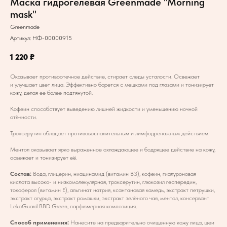
Маска гидрогелевая Greenmade "Morning
mask"
Greenmade
Артикул:
НФ-00000915
1 220
₽
Оказывает противоотечное действие, стирает следы усталости. Освежает
и улучшает цвет лица. Эффективно борется с мешками под глазами и тонизирует
кожу, делая ее более подтянутой.
Кофеин способствует выведению лишней жидкости и уменьшению ночной
отёчности.
Троксерутин обладает противовоспалительным и лимфодренажным действием.
Ментол оказывает ярко выраженное охлаждающее и бодрящее действие на кожу,
освежает и тонизирует её.
Состав:
Вода, глицерин, ниацинамид (витамин В3), кофеин, гиалуроновая
кислота высоко- и низкомолекулярная, троксерутин, глюкозил геспередин,
токоферол (витамин Е), альгинат натрия, ксантановая камедь, экстракт петрушки,
экстракт огурца, экстракт ромашки, экстракт зелёного чая, ментол, консервант
LekoGuard BBD Green, парфюмерная композиция.
Способ применения:
Нанесите на предварительно очищенную кожу лица, шеи