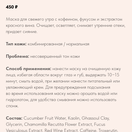
450
₽
Маска для свежего утра с кофеином, фукусом и экстрактом
красного вина. Очищает, осветляет, снимает утренние отеки,
придает сияние.
Тип кожи:
комбинированная / нормальная
Проблема:
несовершенный тон кожи
Способ применения:
нанести маску на очищенную кожу
лица, избегая области вокруг глаз и губ, выдержать 10−15
минут, смыть водой, при желании нанести питательный или
увлажняющий крем. Для предупреждения подсыхания
во время использования маску можно орошать водой или
гидролатом, для удобства смывания можно использовать
спонж.
Состав:
Cucumber Fruit Water, Kaolin, Ghassoul Clay,
Glycerin, Chamomilla Recutita Flower Extract, Fucus
Vesiculosus Extract, Red Wine Extract, Caffeine, Troxerutin,