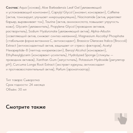
Состав:
Aqua (основа), Aloe Barbadensis Leaf Gel (увлажняющий
и успокаивающий компонент), Caprylyl Glycol (эмолент, консервант), Caffeine
(актив, тонизирует, улучшает микроциркуляцию), Niacinamide (актив, укрепляет
барьер, выравнивает тон), Taurine (актив, аминокислота, повышает упругость
кожи), Glycerin (увлажнитель), Propylene Glycol (проводник активов,
растворитель), Sodium Hyaluronate (увлажняющий актив), Alpha-Arbutin
(осветляющий актив, снижает синтез меланина), Magnesium Ascorbyl Phosphate
(стабильная форма витамина C, антиоксидант), Brassica Oleracea Italica (Broccoli)
Extract (антиоксидантный актив, защищает от стресс-факторов), Acetyl
Hexapeptide-8 (пептид-миорелаксант), Benzyl Alcohol (консервант),
Ethylhexylglycerin (консервант-усилитель), Hydrolyzed Sponge (спикулы —
проводник активов), Xanthan Gum (загуститель), Potassium Hydroxide (регулятор
pH), Curcuma Longa Root Extract (экстракт куркумы, антиоксидант
и противовоспалительный актив), Parfum (ароматизатор).
Тип товара: Сыворотка
Срок годности: 24 месяца
Объём: 30 мл
Смотрите также