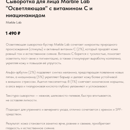
Сыворотка для лица Marble Lab
"Осветляющая" с витамином С и
ниацинамидом
Marble Lab
1 490
₽
Осветляющая сыворотка-бустер Marble Lab сочетает микроиглы природного
происхождения (спикулы) и активный витамин С (2%), который придаёт коже
ровный тон и естественное сияние. Витамин С борется с тусклостью, помогает
осветлить пост-акне и пигментацию, а также стимулирует выработку коллагена,
укрепляя кожу и повышая её упругость.
Альфа-арбутин (2%) подавляет синтез меланина, предотвращая появление новых
пятен, а ниацинамид (5%) укрепляет барьер и делает кожу более устойчивой
к внешним стрессам. Ацетил гексапептид-8 (1%) смягчает мимические морщины,
а алоэ вера и гиалуроновая кислота глубоко увлажняют и успокаивают.
Текстура сыворотки — нежная, шелковисто-гелевая, быстро впитывается,
не оставляя липкости.
Подходит для утреннего и вечернего ухода, отлично сочетается с кремом и SPF-
средством.
Результат: кожа становится заметно ярче, ровнее и свежее, приобретает
гладкость и естественное сияние.