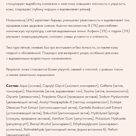
стимулирует выработку коллагена и эластина, повышает плотность и упругость
кожи, сокращает глубину морщин и выравнивает рельеф.
Ниацинамид (4%) укрепляет барьер, уменьшает реактивность и выравнивает тон,
придавая коже здоровое сияние. Ацетил гексапептид-8 (1%) расслабляет
мимическую мускулатуру, смягчая выраженные линии. Кофеин (3%) и таурин (3%)
улучшают микроциркуляцию, снимают следы усталости и отёчность.
Текстура лёгкая, гелевая, быстро впитывается без липкости, оставляя кожу
гладкой и обновлённой. Подходит для вечернего ухода, особенно для кожи
с выраженными возрастными изменениями.
Результат: кожа становится более упругой, свежей и плотной, с ровным тоном
и менее заметными морщинами.
Состав:
Aqua (основа), Caprylyl Glycol (эмолент, консервант), Caffeine (актив,
тонизирует), Niacinamide (актив, выравнивает тон), Taurine (актив, аминокислота),
Glycerin (увлажнитель), Propylene Glycol (проводник активов), Sodium Hyaluronate
(увлажняющий актив), Acetyl Hexapeptide-8 (пептид-миорелаксант), Euterpe
Oleracea Fruit Extract (антиоксидантный актив), Centella Asiatica Leaf Extract
(успокаивающий актив), Bakuchiol (ретиноидный актив), Hydrolyzed Sponge
(спикулы, проводник активов), Xanthan Gum (загуститель), Potassium Hydroxide
(регулятор pH), Benzyl Alcohol (консервант), Ethylhexylglycerin (консервант-
усилитель), Retinaldehyde (ретиноидный актив, форма витамина A), Parfum
(ароматизатор).