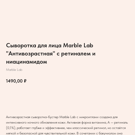
Сыворотка для лица Marble Lab
"Антивозрастная" с ретиналем и
ниацинамидом
Marble Lab
1490,00
₽
В корзину
Антивозрастная сыворотка-бустер Marble Lab с микроиглами создана для
интенсивного ночного обновления кожи. Активная форма витамина, А — ретиналь
(0,1%), работает глубже и эффективнее, чем классический ретинол, но остаётся
мягкой и безопасной для чувствительной кожи. В сочетании с бакучиолом она