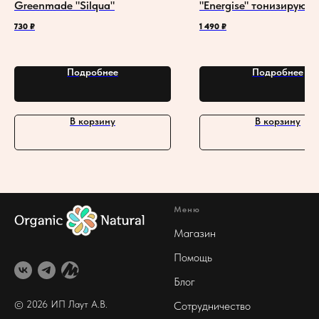
Greenmade "Silqua"
"Energise" тонизирующ
730
₽
1 490
₽
Подробнее
Подробнее
В корзину
В корзину
Меню
Магазин
Помощь
Блог
© 2026 ИП Лаут А
.В.
Сотрудничество