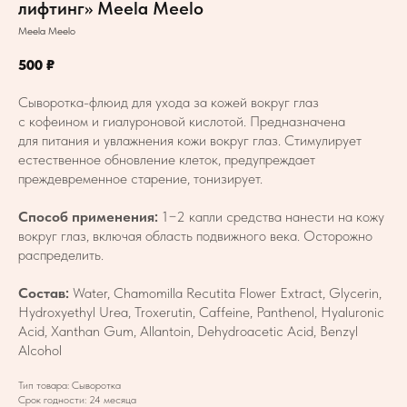
лифтинг» Meela Meelo
Meela Meelo
500
₽
Сыворотка-флюид для ухода за кожей вокруг глаз
с кофеином и гиалуроновой кислотой. Предназначена
для питания и увлажнения кожи вокруг глаз. Стимулирует
естественное обновление клеток, предупреждает
преждевременное старение, тонизирует.
Способ применения:
1−2 капли средства нанести на кожу
вокруг глаз, включая область подвижного века. Осторожно
распределить.
Состав:
Water, Chamomilla Recutita Flower Extract, Glycerin,
Hydroxyethyl Urea, Troxerutin, Caffeine, Panthenol, Hyaluronic
Acid, Xanthan Gum, Allantoin, Dehydroacetic Acid, Benzyl
Alcohol
Тип товара: Сыворотка
Срок годности: 24 месяца