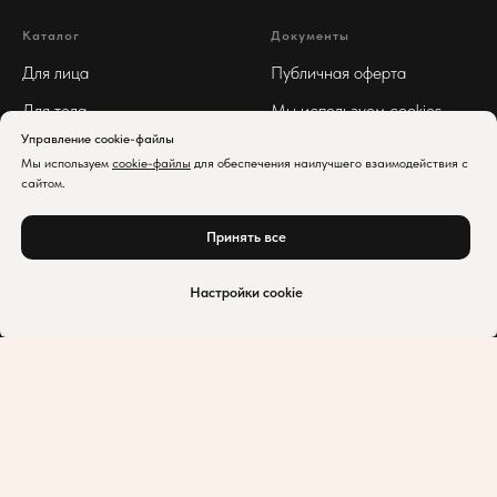
Каталог
Документы
Для лица
Публичная оферта
Для тела
Мы используем cookies
Управление cookie-файлы
Для волос
Реквизиты
Мы используем
cookie-файлы
для обеспечения наилучшего взаимодействия с
Арома
Политика
сайтом.
конфиденциальности
Принять все
Нет в наличии
Настройки cookie