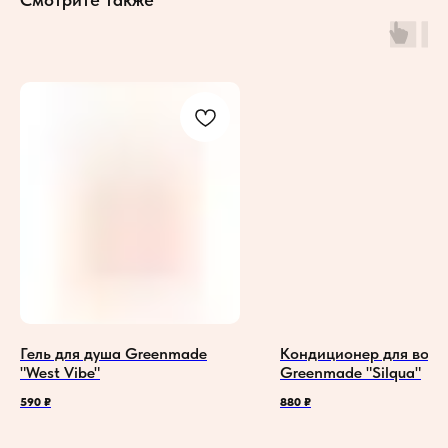
Гель для душа Greenmade
Кондиционер для воло
"West Vibe"
Greenmade "Silqua"
590
₽
880
₽