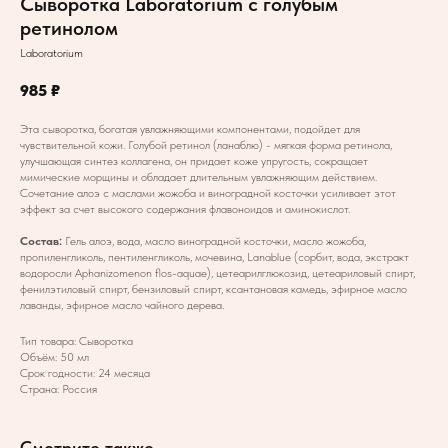
Сыворотка Laboratorium с голубым
ретинолом
Laboratorium
985
₽
Эта сыворотка, богатая увлажняющими компонентами, подойдет для
чувствительной кожи. Голубой ретинол (ланаблю) - мягкая форма ретинола,
улучшающая синтез коллагена, он придает коже упругость, сокращает
мимические морщины и обладает длительным увлажняющим действием.
Сочетание алоэ с маслами жожоба и виноградной косточки усиливает этот
эффект за счет высокого содержания флавоноидов и аминокислот.
Состав:
Гель алоэ, вода, масло виноградной косточки, масло жожоба,
пропиленгликоль, пентиленгликоль, мочевина, Lanablue (сорбит, вода, экстракт
водоросли Aphanizomenon flos-aquae), цетеарилглюкозид, цетеариловый спирт,
фенилэтиловый спирт, бензиловый спирт, ксантановая камедь, эфирное масло
лаванды, эфирное масло чайного дерева.
Тип товара: Сыворотка
Объём: 50 мл
Срок годности: 24 месяца
Страна: Россия
Смотрите также