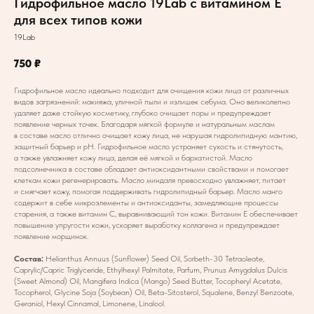
Гидрофильное масло 19Lab с витамином Е
для всех типов кожи
19Lab
750
₽
Гидрофильное масло идеально подходит для очищения кожи лица от различных
видов загрязнений: макияжа, уличной пыли и излишек себума. Оно великолепно
удаляет даже стойкую косметику, глубоко очищает поры и предупреждает
появление черных точек. Благодаря мягкой формуле и натуральным маслам
в составе масло отлично очищает кожу лица, не нарушая гидролипидную мантию,
защитный барьер и pH. Гидрофильное масло устраняет сухость и стянутость,
а также увлажняет кожу лица, делая её мягкой и бархатистой. Масло
подсолнечника в составе обладает антиоксидантными свойствами и помогает
клеткам кожи регенерировать. Масло миндаля превосходно увлажняет, питает
и смягчает кожу, помогая поддерживать гидролипидный барьер. Масло манго
содержит в себе микроэлементы и антиоксиданты, замедляющие процессы
старения, а также витамин С, выравнивающий тон кожи. Витамин Е обеспечивает
повышение упругости кожи, ускоряет выработку коллагена и предупреждает
появление морщинок.
Состав:
Helianthus Annuus (Sunflower) Seed Oil, Sorbeth-30 Tetraoleate,
Caprylic/Capric Triglyceride, Ethylhexyl Palmitate, Parfum, Prunus Amygdalus Dulcis
(Sweet Almond) Oil, Mangifera Indica (Mango) Seed Butter, Tocopheryl Acetate,
Tocopherol, Glycine Soja (Soybean) Oil, Beta-Sitosterol, Squalene, Benzyl Benzoate,
Geraniol, Hexyl Cinnamal, Limonene, Linalool.