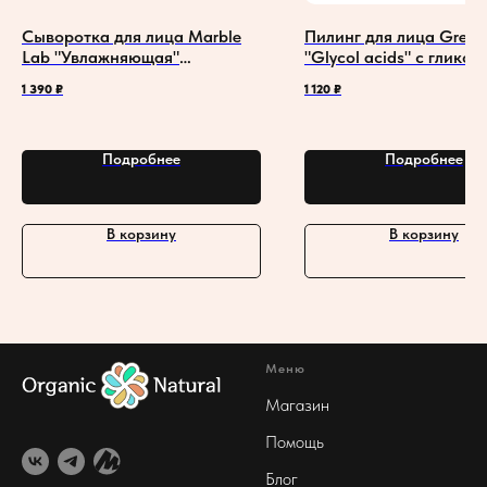
Сыворотка для лица Marble
Пилинг для лица Gree
Lab "Увлажняющая"
"Glycol acids" с глико
двухфазная с ниацинамидом,
кислотой
1 390
₽
1 120
₽
пептидом меди и комплексом
масел
Подробнее
Подробнее
В корзину
В корзину
Меню
Магазин
Помощь
Блог