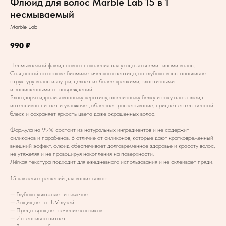
Флюид для волос Marble Lab 15 в 1
несмываемый
Marble Lab
990
₽
Несмываемый флюид нового поколения для ухода за всеми типами волос.
Созданный на основе биомиметического пептида, он глубоко восстанавливает
структуру волос изнутри, делает их более крепкими, эластичными
и защищёнными от повреждений.
Благодаря гидролизованному кератину, пшеничному белку и соку алоэ флюид
интенсивно питает и увлажняет, облегчает расчесывание, придаёт естественный
блеск и сохраняет яркость цвета даже окрашенных волос.
Формула на 99% состоит из натуральных ингредиентов и не содержит
силиконов и парабенов. В отличие от силиконов, которые дают кратковременный
внешний эффект, флюид обеспечивает долговременное здоровье и красоту волос,
не утяжеляя и не провоцируя накопления на поверхности.
Лёгкая текстура подходит для ежедневного использования и не склеивает пряди.
15 ключевых решений для ваших волос:
— Глубоко увлажняет и смягчает
— Защищает от UV-лучей
— Предотвращает сечение кончиков
— Интенсивно питает