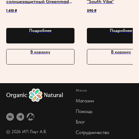
солнцезащитный Greenmade
"South Vibe"
SPF 40 "Защита и питание" с
1 610
₽
590
₽
маслом авокадо
Подробнее
Подробнее
В корзину
В корзину
Меню
Магазин
Помощь
Блог
© 2026 ИП Лаут А
.В.
Сотрудничество