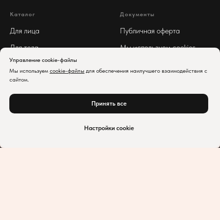
Каталог
Документы
Для лица
Публичная оферта
Для тела
Мы используем cookies
Управление cookie-файлы
Для волос
Реквизиты
Мы используем
cookie-файлы
для обеспечения наилучшего взаимодействия с
Арома
Политика
сайтом.
конфиденциальности
Принять все
Нет в наличии
Настройки cookie