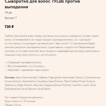
Сыворотка для волос 19Lab против
выпадения
19Lab
Артикул:
7
730
₽
Глубоко проникая в кожу головы, активные компоненты сыворотки питают корни
волос, останавливают не только процесс выпадения волос, но и улучшают
их состояние, стимулируют активный рост. Уже после 1−2 применений будет
заметен результат, выпадение волос существенно сократится! Увлажняющий
комплекс в составе помогает восстановить повреждённую кутикулу, значительно
повышая силу, эластичность и густоту волос.
— Сокращает выпадение волос.
— Восстанавливает густоту волос.
— Укрепляет и увлажняет корни волос.
Состав:
Aqua, Niacinamide, Caffeine, Hippophae rhamnoides Extract, Cinnamomum
Cassia Extract, Amaranthus Caudatus Seed Extract, Tilia Cordata Flower Extract,
Sambucus Nigra Extract, Aesculus Hippocastanum Extract, Lecithin, Lactic Acid,
Dehydroacetic Acid, Benzoic Acid, Biotin.
Тип товара: Сыворотка для волос
Срок годности: 18 месяца
Объём: 50 мл