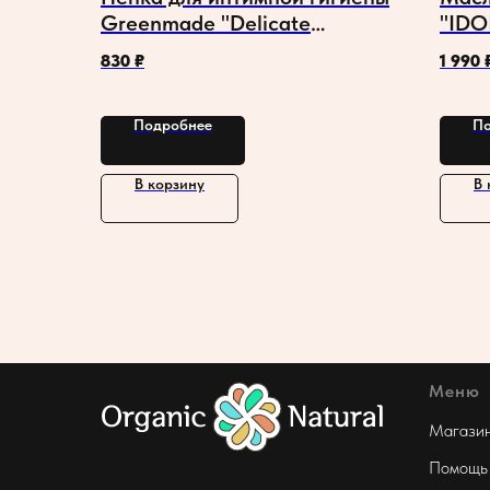
Greenmade "Delicate
"IDO
Intimate"
830
₽
1 990
Подробнее
По
В корзину
В 
Меню
Магази
Помощь