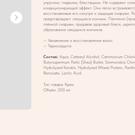
упругими, гладкими, блестящими. Не содержит сил
кондиционирующий эффект. Они легко встраиваются
восстанавливая его изнутри и защищая снаружи. Р
предотвращают секущиеся кончики. Пантенол (про
плёнкой снаружи, придавая здоровый блеск, укреп
образования секущихся кончиков.
— Увлажнение и восстановление волос.
— Термозащита.
Состав:
Aqua, Cetearyl Alcohol, Cetrimonium Chlorid
Butyrospermum Parkii (Shea) Butter, Simmondsia Chine
Hydrolyzed Keratin, Hydrolyzed Wheat Protein, Panth
Benzoate, Lactic Aсid.
Тип товара: Крем
Объём: 200 мл