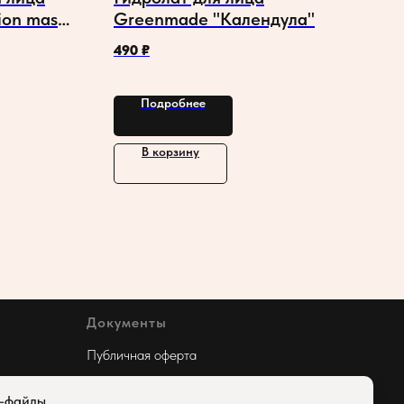
ion mask"
Greenmade "Календула"
шенств
490
₽
Подробнее
В корзину
Документы
Публичная оферта
Мы используем cookies
e-файлы