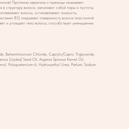
иконов! Протеины кератина и пшеницы оказывают
 в структуру волоса, заполняют собой поры и пустоты,
азглаживают волосы, останавливают ломкость,
витамин В5) покрывает поверхность волоса эластичной
ляет и утолщает тело волоса, способствует уменьшению
e, Behentrimonium Chloride, Caprylic/Capric Triglyceride,
nsis (Jojoba) Seed Oil, Argania Spinosa Kernel Oil,
enol, Polyquaternium-6, Hydroxyethyl Urea, Parfum, Sodium