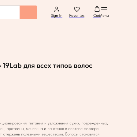
Sign In
Favorites
Cart
Menu
19Lab для всех типов волос
ционирования, питания и увлажнения сухих, поврежденных,
ин, протеины, мочевина и пантенол в составе филлера
т стержень полезными веществами. Волосы становятся