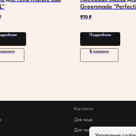
L"
Greenmade "Perfect
Коррекция несовер
₽
970
₽
дробнее
Подробнее
корзину
В корзину
Каталог
н
Для лица
Для тела
Управление cooki