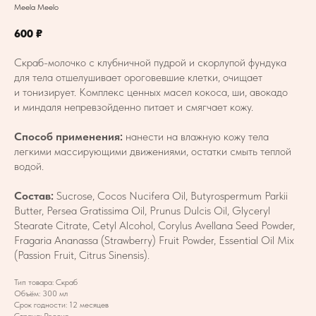
Meela Meelo
600
₽
Скраб-молочко с клубничной пудрой и скорлупой фундука
для тела отшелушивает ороговевшие клетки, очищает
и тонизирует. Комплекс ценных масел кокоса, ши, авокадо
и миндаля непревзойденно питает и смягчает кожу.
Способ применения:
нанести на влажную кожу тела
легкими массирующими движениями, остатки смыть теплой
водой.
Состав:
Sucrose, Cocos Nucifera Oil, Butyrospermum Parkii
Butter, Persea Gratissima Oil, Prunus Dulcis Oil, Glyceryl
Stearate Citrate, Cetyl Alcohol, Corylus Avellana Seed Powder,
Fragaria Ananassa (Strawberry) Fruit Powder, Essential Oil Mix
(Passion Fruit, Citrus Sinensis).
Тип товара: Скраб
Объём: 300 мл
Срок годности: 12 месяцев
Страна: Россия