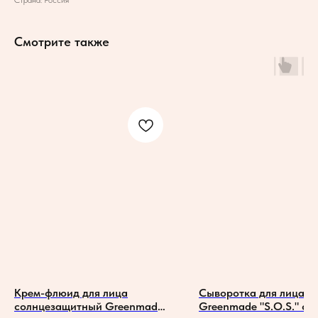
Смотрите также
Крем-флюид для лица
Сыворотка для лица
солнцезащитный Greenmade
Greenmade "S.O.S." с