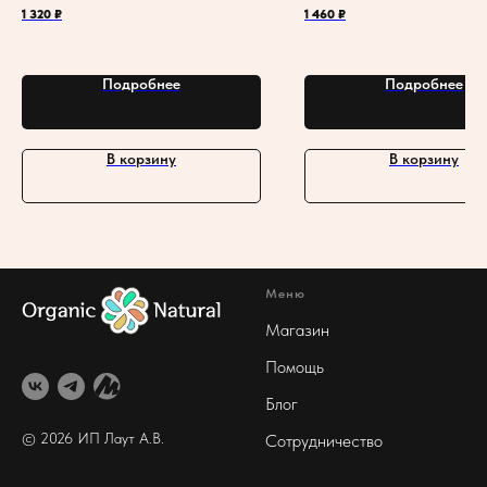
SPF 25 "Защита и питание" с
ниацинамидом и сква
1 320
₽
1 460
₽
арбутином
Подробнее
Подробнее
В корзину
В корзину
Меню
Магазин
Помощь
Блог
© 2026 ИП Лаут А
.В.
Сотрудничество