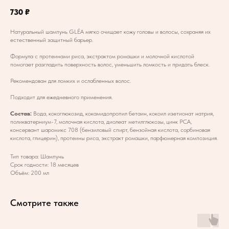
730
₽
Натуральный шампунь GLÉA мягко очищает кожу головы и волосы, сохраняя их
естественный защитный барьер.
Формула с протеинами риса, экстрактом ромашки и молочной кислотой
помогает разгладить поверхность волос, уменьшить ломкость и придать блеск.
Рекомендован для ломких и ослабленных волос.
Подходит для ежедневного применения.
Состав:
Вода, кокоглюкозид, кокамидопропил бетаин, кокоил изетионат натрия,
поликватерниум-7, молочная кислота, диолеат метилглюкозы, цинк РСА,
консервант шаромикс 708 (бензиловый спирт, бензойная кислота, сорбиновая
кислота, глицерин), протеины риса, экстракт ромашки, парфюмерная композиция.
Тип товара: Шампунь
Срок годности: 18 месяцев
Объём: 200 мл
Смотрите также