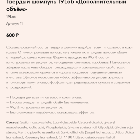
Твёрдый шампунь 19Lab «Дополнительный
объём»
19Lab
Артикул:
11
600
₽
Сбалансированный состав Твердого шампуня подойдет всем типам волос и кожи
головы. Отлично промывает волосы, не утяжеляя их, и придает волосам объем
от корней до самых кончиков. Формула продукта на 99,7% состоит
из натуральных ингредиентов, не содержит силиконов, парабенов. Натуральное
эфирное масло мяты обладает охлаждающими и заживляющими свойствами,
а также освежающим ароматов и надолго продлевает ощущение свежести
и чистоты. Эфирное масло литсея кубеба эффективно регулирует жирность
и тонизирует кожу головы, а фосфолипиды предотвращают сухость и сохраняют
от раздражений.
— Подходит для всех типов волос и кожи головы.
— Глубоко очищает и придаёт объём без утяжеления.
— 99,7% натуральных ингредиентов.
— Без силиконов и парабенов, с освежающим эффектом.
Состав:
Sodium coco-sulfate, Lauryl glucoside, Cetearyl alcohol, glyceryl
monostearate, lactic acid, Phospholipids, Glycine soybean oil, Glycolipid, Glycine soja
sterols, Mentha piperita essential oil, Salvia officinalis (Sage) leaf extract, Urtica Dioica
leaf extract, Rosemary leaf extract, CI 77 007, Litsea cubeba essential oil.