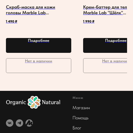
Скраб-маска для кожи
Крем-баттер для тела и
головы Marble Lab
Marble Lab "Шёлк"
"Энзимная"
увлажняющий
1 490
₽
1 990
₽
Подробнее
Подробнее
Нет в наличии
Нет в наличии
Меню
Магазин
Помощь
Блог